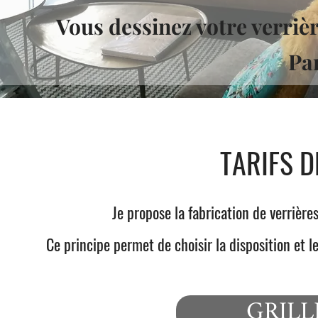
Vous dessinez votre verrière
Par
TARIFS D
Je propose la fabrication de verrière
Ce principe permet de choisir la disposition et
GRILL