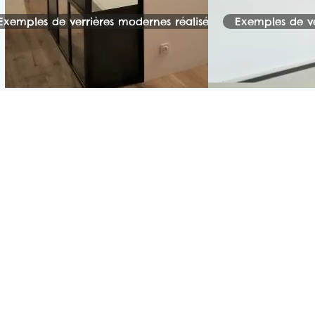
Les Modernes
Le
Exemples de verrières modernes réalisées
Exemples de ver